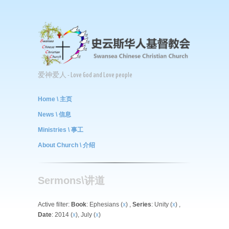
爱神爱人 - Love God and Love people
Home \ 主页
News \ 信息
Ministries \ 事工
About Church \ 介绍
Sermons\讲道
Active filter:
Book
: Ephesians (
x
) ,
Series
: Unity (
x
) ,
Date
: 2014 (
x
), July (
x
)