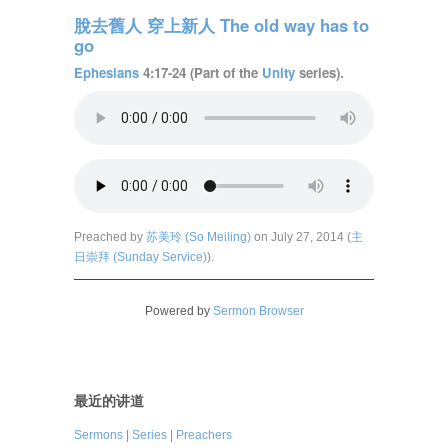
脫去舊人 穿上新人 The old way has to
go
Ephesians
4:17-24 (Part of the
Unity
series).
Preached by
苏美玲 (So Meiling)
on July 27, 2014 (
主
日崇拜 (Sunday Service)
).
Powered by
Sermon Browser
最近的讲道
Sermons
|
Series
|
Preachers