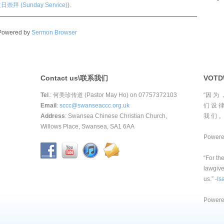
日崇拜 (Sunday Service)
).
Powered by
Sermon Browser
Contact us\联系我们
VOT
Tel
.: 何美珍传道 (Pastor May Ho) on 07757372103
“因 为 
Email
:
sccc@swanseaccc.org.uk
们 设 律
Address
: Swansea Chinese Christian Church,
我 们 。”
Willows Place, Swansea, SA1 6AA
Power
“For th
lawgive
us.” -
Is
Power