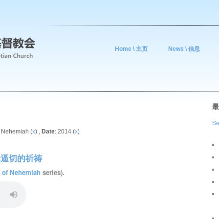
Home \ 主页
News \ 信息
最
Se
: Nehemiah (
x
) ,
Date
: 2014 (
x
)
 尼希米逼切的祈祷
n of Nehemiah
series).