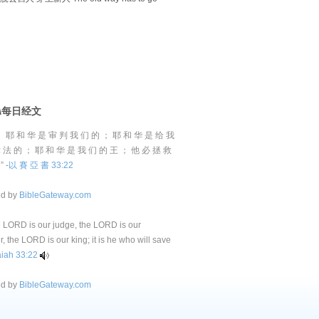
D\每日经文
， 耶 和 华 是 审 判 我 们 的 ； 耶 和 华 是 给 我
 法 的 ； 耶 和 华 是 我 们 的 王 ； 他 必 拯 救
 -
以 賽 亞 書 33:22
ed by
BibleGateway.com
e LORD is our judge, the LORD is our
r, the LORD is our king; it is he who will save
aiah 33:22
ed by
BibleGateway.com