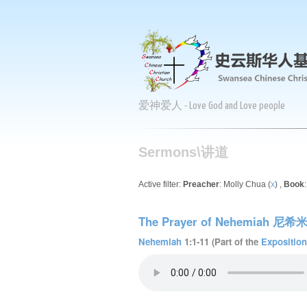
爱神爱人 - Love God and Love people
Sermons\讲道
Active filter:
Preacher
: Molly Chua (
x
) ,
Book
The Prayer of Nehemiah
Nehemiah
1:1-11 (Part of the
Expositio