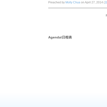
Preached by
Molly Chua
on April 27, 2014 (
主
Agenda\日程表