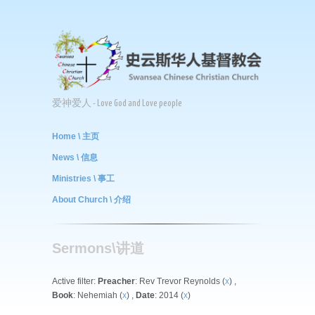
爱神爱人 - Love God and Love people
Home \ 主页
News \ 信息
Ministries \ 事工
About Church \ 介绍
Sermons\讲道
Active filter:
Preacher
: Rev Trevor Reynolds (
x
) ,
Book
: Nehemiah (
x
) ,
Date
: 2014 (
x
)