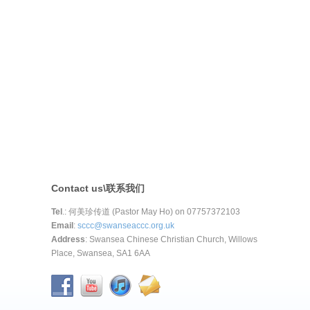
Contact us\联系我们
Tel
.: 何美珍传道 (Pastor May Ho) on 07757372103
Email
:
sccc@swanseaccc.org.uk
Address
: Swansea Chinese Christian Church, Willows
Place, Swansea, SA1 6AA