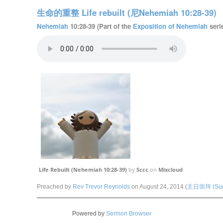
生命的重整 Life rebuilt (尼Nehemiah 10:28-39)
Nehemiah
10:28-39 (Part of the
Exposition of Nehemiah
serie
Life Rebuilt (Nehemiah 10:28-39)
by
Sccc
on
Mixcloud
Preached by
Rev Trevor Reynolds
on August 24, 2014 (
主日崇拜 (Sund
Powered by
Sermon Browser