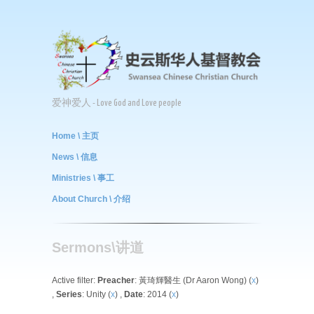
爱神爱人 - Love God and Love people
Home \ 主页
News \ 信息
Ministries \ 事工
About Church \ 介绍
Sermons\讲道
Active filter:
Preacher
: 黃琦輝醫生 (Dr Aaron Wong) (
x
)
,
Series
: Unity (
x
) ,
Date
: 2014 (
x
)