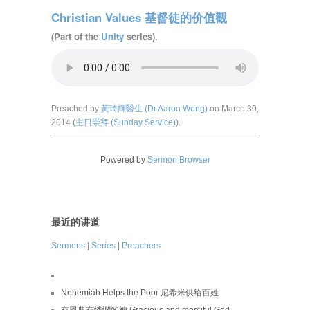
Christian Values 基督徒的价值觀
(Part of the
Unity
series).
Preached by
黃琦輝醫生 (Dr Aaron Wong)
on March 30,
2014 (
主日崇拜 (Sunday Service)
).
Powered by
Sermon Browser
最近的讲道
Sermons
|
Series
|
Preachers
Nehemiah Helps the Poor 尼希米供给百姓
有恩典有憐憫的神 Gracious and merciful God