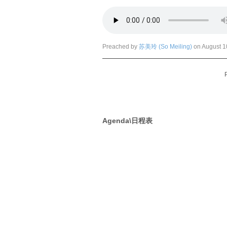
Preached by
苏美玲 (So Meiling)
on August 1
Agenda\日程表