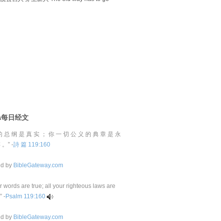
D\每日经文
的 总 纲 是 真 实 ； 你 一 切 公 义 的 典 章 是 永
 。” -
詩 篇 119:160
ed by
BibleGateway.com
ur words are true; all your righteous laws are
” -
Psalm 119:160
ed by
BibleGateway.com