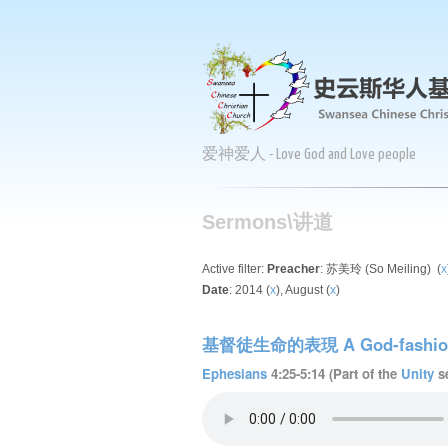
爱神爱人 - Love God and Love people
Sermons\讲道
Active filter:
Preacher
: 苏美玲 (So Meiling) (
x
Date
: 2014 (
x
), August (
x
)
基督徒生命的表現 A God-fashione
Ephesians
4:25-5:14 (Part of the
Unity
se