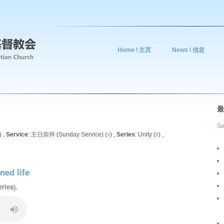
Home \ 主页
News \ 信息
最
Se
) ,
Service
: 主日崇拜 (Sunday Service) (
x
) ,
Series
: Unity (
x
) ,
d life
ries).