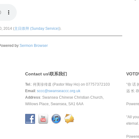
0, 2014 (
主日崇拜 (Sunday Service)
).
Powered by
Sermon Browser
Contact us\联系我们
VOT
Tel
.: 何美珍传道 (Pastor May Ho) on 07757372103
“你 话 
Email
:
sccc@swanseaccc.org.uk
远 长 存
Address
: Swansea Chinese Christian Church,
Willows Place, Swansea, SA1 6AA
Power
“All yo
eternal.
Power