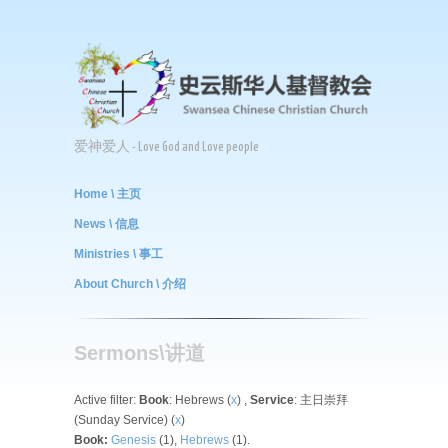
爱神爱人 - Love God and Love people
Home \ 主页
News \ 信息
Ministries \ 事工
About Church \ 介绍
Sermons\讲道
Active filter:
Book
: Hebrews (
x
) ,
Service
: 主日崇拜
(Sunday Service) (
x
)
Book:
Genesis
(1),
Hebrews
(1).