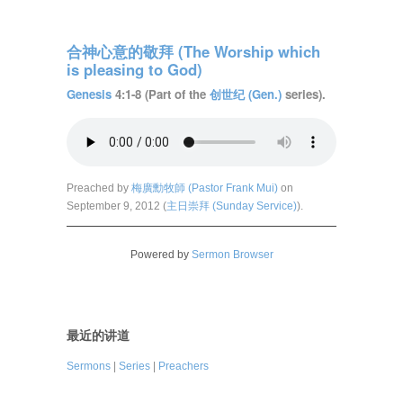
合神心意的敬拜 (The Worship which
is pleasing to God)
Genesis
4:1-8 (Part of the
创世纪 (Gen.)
series).
Preached by
梅廣勳牧師 (Pastor Frank Mui)
on
September 9, 2012 (
主日崇拜 (Sunday Service)
).
Powered by
Sermon Browser
最近的讲道
Sermons
|
Series
|
Preachers