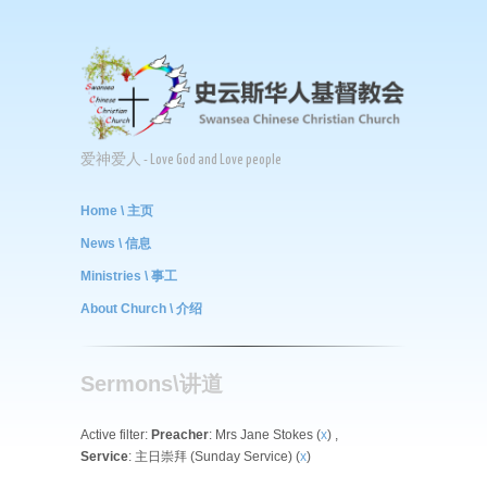
爱神爱人 - Love God and Love people
Home \ 主页
News \ 信息
Ministries \ 事工
About Church \ 介绍
Sermons\讲道
Active filter:
Preacher
: Mrs Jane Stokes (
x
) ,
Service
: 主日崇拜 (Sunday Service) (
x
)