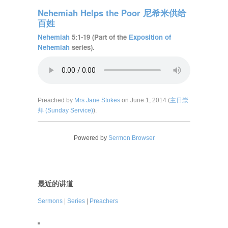
Nehemiah Helps the Poor 尼希米供给
百姓
Nehemiah
5:1-19 (Part of the
Exposition of
Nehemiah
series).
Preached by
Mrs Jane Stokes
on June 1, 2014 (
主日崇
拜 (Sunday Service)
).
Powered by
Sermon Browser
最近的讲道
Sermons
|
Series
|
Preachers