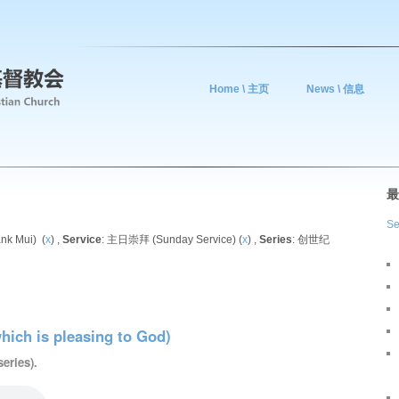
Home \ 主页
News \ 信息
最
Se
k Mui) (
x
) ,
Service
: 主日崇拜 (Sunday Service) (
x
) ,
Series
: 创世纪
h is pleasing to God)
eries).