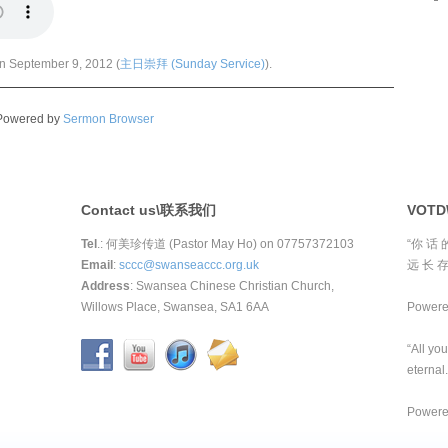
n September 9, 2012 (
主日崇拜 (Sunday Service)
).
Powered by
Sermon Browser
Contact us\联系我们
VOT
Tel
.: 何美珍传道 (Pastor May Ho) on 07757372103
“你 话 
Email
:
sccc@swanseaccc.org.uk
远 长 存
Address
: Swansea Chinese Christian Church,
Willows Place, Swansea, SA1 6AA
Power
“All yo
eternal.
Power