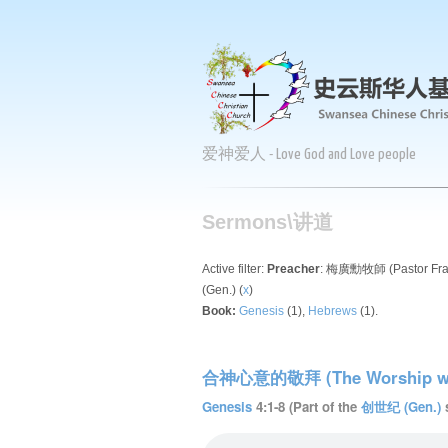
爱神爱人 - Love God and Love people
Sermons\讲道
Active filter:
Preacher
: 梅廣勳牧師 (Pastor Fran
(Gen.) (
x
)
Book:
Genesis
(1),
Hebrews
(1).
合神心意的敬拜 (The Worship whic
Genesis
4:1-8 (Part of the
创世纪 (Gen.)
s