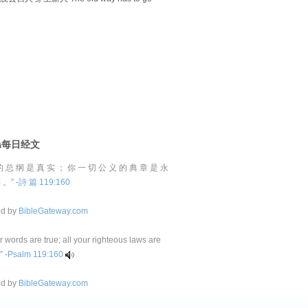
D\每日经文
的 总 纲 是 真 实 ； 你 一 切 公 义 的 典 章 是 永
 。” -
詩 篇 119:160
ed by
BibleGateway.com
ur words are true; all your righteous laws are
” -
Psalm 119:160
ed by
BibleGateway.com