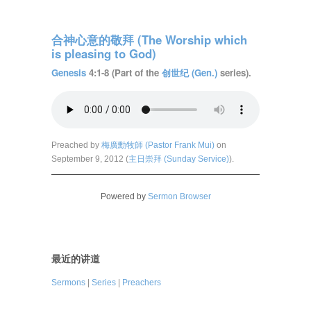
合神心意的敬拜 (The Worship which
is pleasing to God)
Genesis
4:1-8 (Part of the
创世纪 (Gen.)
series).
Preached by
梅廣勳牧師 (Pastor Frank Mui)
on
September 9, 2012 (
主日崇拜 (Sunday Service)
).
Powered by
Sermon Browser
最近的讲道
Sermons
|
Series
|
Preachers