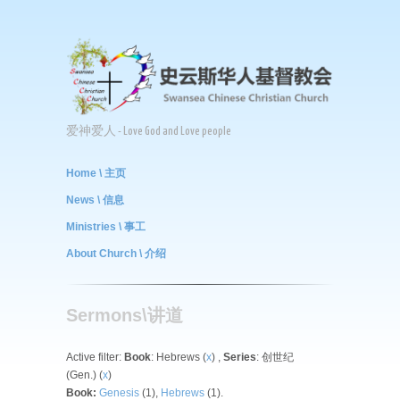
爱神爱人 - Love God and Love people
Home \ 主页
News \ 信息
Ministries \ 事工
About Church \ 介绍
Sermons\讲道
Active filter:
Book
: Hebrews (
x
) ,
Series
: 创世纪
(Gen.) (
x
)
Book:
Genesis
(1),
Hebrews
(1).