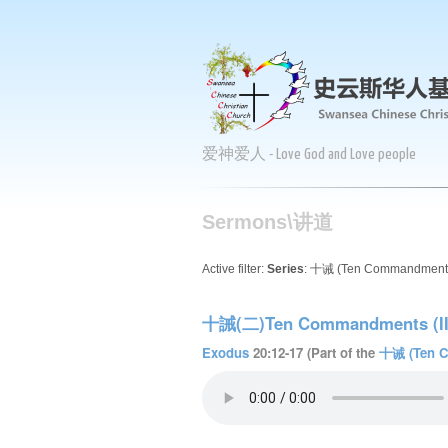
爱神爱人 - Love God and Love people
Sermons\讲道
Active filter:
Series
: 十诫 (Ten Commandments
十誡(二)Ten Commandments (II
Exodus
20:12-17 (Part of the
十诫 (Ten 