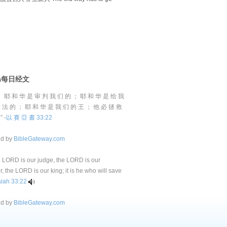
D\每日经文
， 耶 和 华 是 审 判 我 们 的 ； 耶 和 华 是 给 我
 法 的 ； 耶 和 华 是 我 们 的 王 ； 他 必 拯 救
 -
以 賽 亞 書 33:22
ed by
BibleGateway.com
e LORD is our judge, the LORD is our
r, the LORD is our king; it is he who will save
aiah 33:22
ed by
BibleGateway.com