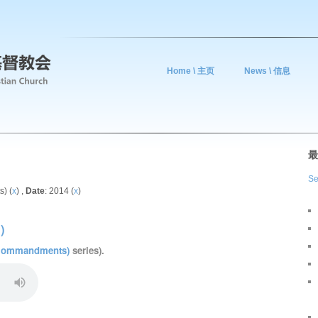
Home \ 主页
News \ 信息
最
Se
) (
x
) ,
Date
: 2014 (
x
)
)
Commandments)
series).