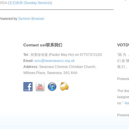
2014 (
主日崇拜 (Sunday Service)
).
Powered by
Sermon Browser
Contact us\联系我们
VOT
Tel
.: 何美珍传道 (Pastor May Ho) on 07757372103
“因 为 
Email
:
sccc@swanseaccc.org.uk
们 设 律
Address
: Swansea Chinese Christian Church,
我 们 。”
Willows Place, Swansea, SA1 6AA
Power
“For th
lawgive
us.” -
Is
Power