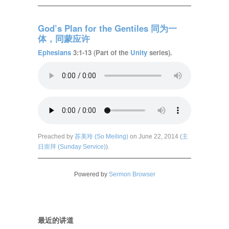
God’s Plan for the Gentiles 同为一
体，同蒙应许
Ephesians
3:1-13 (Part of the
Unity
series).
Preached by
苏美玲 (So Meiling)
on June 22, 2014 (
主
日崇拜 (Sunday Service)
).
Powered by
Sermon Browser
最近的讲道