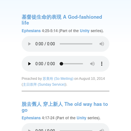
基督徒生命的表現 A God-fashioned
life
Ephesians
4:25-5:14 (Part of the
Unity
series).
Preached by
苏美玲 (So Meiling)
on August 10, 2014
(
主日崇拜 (Sunday Service)
).
脫去舊人 穿上新人 The old way has to
go
Ephesians
4:17-24 (Part of the
Unity
series).