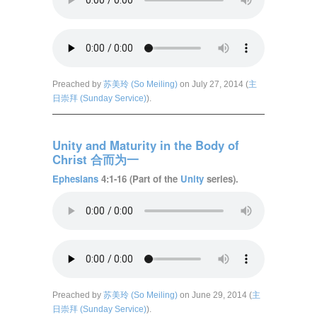
Preached by
苏美玲 (So Meiling)
on July 27, 2014 (
主
日崇拜 (Sunday Service)
).
Unity and Maturity in the Body of
Christ 合而为一
Ephesians
4:1-16 (Part of the
Unity
series).
Preached by
苏美玲 (So Meiling)
on June 29, 2014 (
主
日崇拜 (Sunday Service)
).