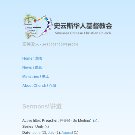
爱神爱人 - Love God and Love people
Home \ 主页
News \ 信息
Ministries \ 事工
About Church \ 介绍
Sermons\讲道
Active filter:
Preacher
: 苏美玲 (So Meiling) (
x
) ,
Series
: Unity (
x
)
Date:
June
(2),
July
(1),
August
(1)