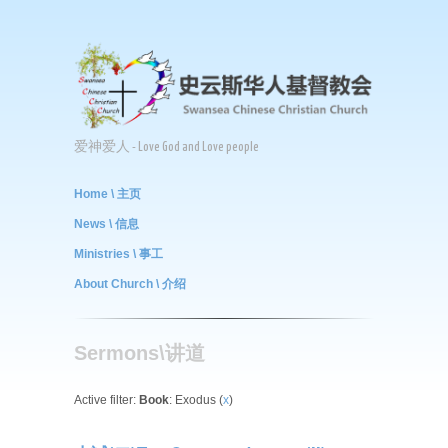
爱神爱人 - Love God and Love people
Home \ 主页
News \ 信息
Ministries \ 事工
About Church \ 介绍
Sermons\讲道
Active filter:
Book
: Exodus (
x
)