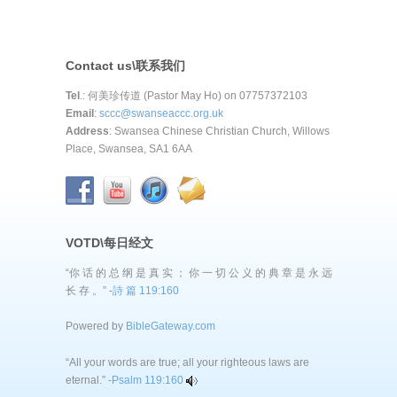
Contact us\联系我们
Tel
.: 何美珍传道 (Pastor May Ho) on 07757372103
Email
:
sccc@swanseaccc.org.uk
Address
: Swansea Chinese Christian Church, Willows
Place, Swansea, SA1 6AA
VOTD\每日经文
“你 话 的 总 纲 是 真 实 ； 你 一 切 公 义 的 典 章 是 永 远
长 存 。” -
詩 篇 119:160
Powered by
BibleGateway.com
“All your words are true; all your righteous laws are
eternal.” -
Psalm 119:160