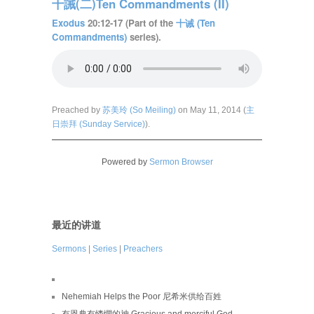
十誡(二)Ten Commandments (II)
Exodus
20:12-17 (Part of the
十诫 (Ten
Commandments)
series).
Preached by
苏美玲 (So Meiling)
on May 11, 2014 (
主
日崇拜 (Sunday Service)
).
Powered by
Sermon Browser
最近的讲道
Sermons
|
Series
|
Preachers
Nehemiah Helps the Poor 尼希米供给百姓
有恩典有憐憫的神 Gracious and merciful God