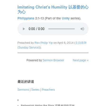
Imitating Christ's Humility 以基督的心
为心
Philippians
2:1-13 (Part of the
Unity
series).
Preached by
Rev Philip Yip
on April 6, 2014 (
主日崇拜
(Sunday Service)
).
Powered by
Sermon Browser
Next page »
最近的讲道
Sermons
|
Series
|
Preachers
Nehemiah Helps the Poor 尼希米供给百姓