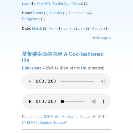
Lau)
(1),
王兴牧师 (Pastor Sam Wong)
(1).
Book:
Psalm
(1),
Ezekiel
(1),
Ephesians
(4),
Philippians
(1).
Date:
March
(3),
April
(1),
June
(2),
July
(1),
August
(1)
Next page »
基督徒生命的表現 A God-fashioned
life
Ephesians
4:25-5:14 (Part of the
Unity
series).
Preached by
苏美玲 (So Meiling)
on August 10, 2014
(
主日崇拜 (Sunday Service)
).