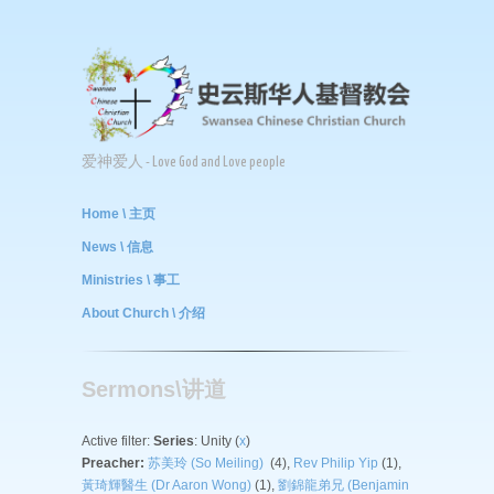
爱神爱人 - Love God and Love people
Home \ 主页
News \ 信息
Ministries \ 事工
About Church \ 介绍
Sermons\讲道
Active filter:
Series
: Unity (
x
)
Preacher:
苏美玲 (So Meiling)
(4),
Rev Philip Yip
(1),
黃琦輝醫生 (Dr Aaron Wong)
(1),
劉錦龍弟兄 (Benjamin