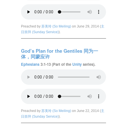
Preached by
苏美玲 (So Meiling)
on June 29, 2014 (
主
日崇拜 (Sunday Service)
).
God’s Plan for the Gentiles 同为一
体，同蒙应许
Ephesians
3:1-13 (Part of the
Unity
series).
Preached by
苏美玲 (So Meiling)
on June 22, 2014 (
主
日崇拜 (Sunday Service)
).