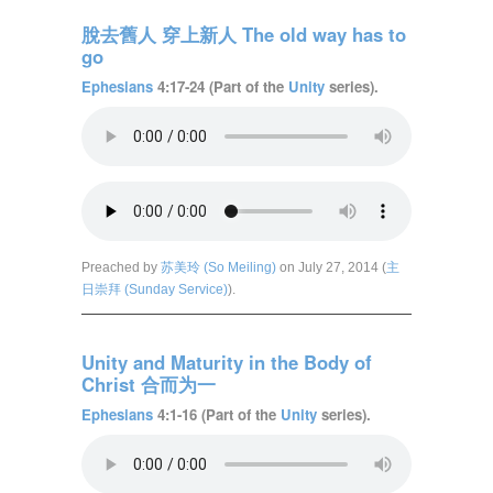
脫去舊人 穿上新人 The old way has to
go
Ephesians
4:17-24 (Part of the
Unity
series).
Preached by
苏美玲 (So Meiling)
on July 27, 2014 (
主
日崇拜 (Sunday Service)
).
Unity and Maturity in the Body of
Christ 合而为一
Ephesians
4:1-16 (Part of the
Unity
series).