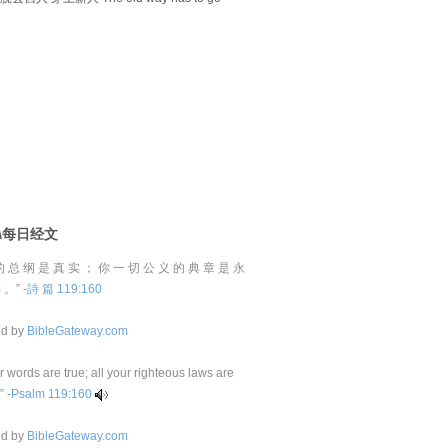
D\每日经文
的 总 纲 是 真 实 ； 你 一 切 公 义 的 典 章 是 永
 。” -
詩 篇 119:160
ed by
BibleGateway.com
ur words are true; all your righteous laws are
” -
Psalm 119:160
ed by
BibleGateway.com