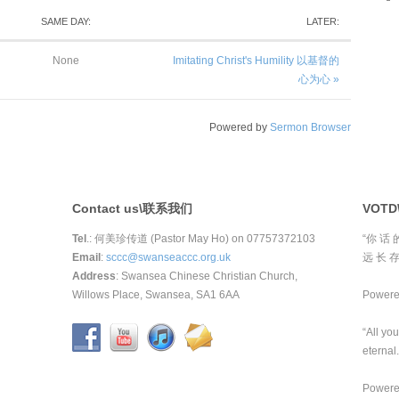
SAME DAY:
LATER:
None
Imitating Christ's Humility 以基督的
心为心 »
Powered by
Sermon Browser
Contact us\联系我们
VOT
Tel
.: 何美珍传道 (Pastor May Ho) on 07757372103
“你 话 
Email
:
sccc@swanseaccc.org.uk
远 长 存
Address
: Swansea Chinese Christian Church,
Willows Place, Swansea, SA1 6AA
Power
“All yo
eternal.
Power