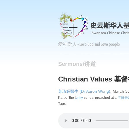
爱神爱人 - Love God and Love people
Sermons\讲道
Christian Values
黃琦輝醫生 (Dr Aaron Wong)
, March 3
Part of the
Unity
series, preached at a
主日崇拜 
Tags: