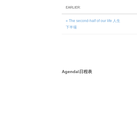
EARLIER:
« The second-half of our life 人生
下半場
Agenda\日程表